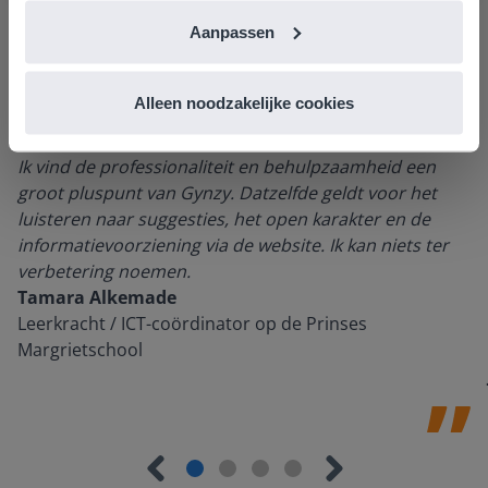
Aanpassen
Alleen noodzakelijke cookies
Ik vind de professionaliteit en behulpzaamheid een
groot pluspunt van Gynzy. Datzelfde geldt voor het
luisteren naar suggesties, het open karakter en de
informatievoorziening via de website. Ik kan niets ter
verbetering noemen.
Tamara Alkemade
Leerkracht / ICT-coördinator op de Prinses
Margrietschool