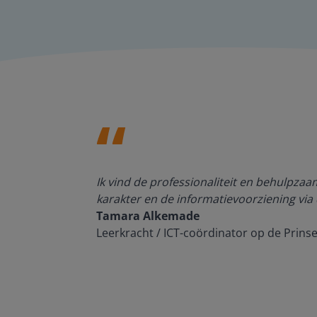
den, de
Ik vind de professionaliteit en behulpza
n om met
karakter en de informatievoorziening via 
Tamara Alkemade
Leerkracht / ICT-coördinator op de Prins