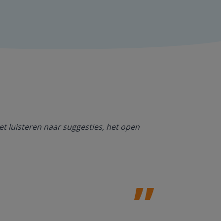
Ik ben heel bl
et luisteren naar suggesties, het open
NT2. De mogel
kan werken. O
Jolanda Steij