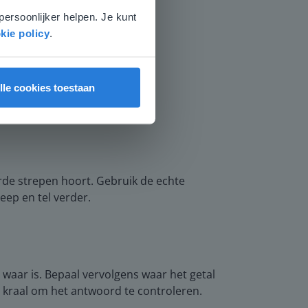
persoonlijker helpen. Je kunt
kie policy
.
lle cookies toestaan
urde strepen hoort. Gebruik de echte
reep en tel verder.
et waar is. Bepaal vervolgens waar het getal
te kraal om het antwoord te controleren.