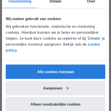
Toestemming
Details
Over
Wij maken gebruik van cookies
Hulpmiddel
Wij gebruiken functionele, statistische en marketing
Deze website komt niet
cookies. Hierdoor kunnen we je beter en persoonlijker
Woordzoeker
overeen met je locatie
helpen. Je kunt deze cookies accepteren of bij 'Details' je
persoonlijke voorkeur aangeven. Bekijk ook de
cookie
Gezien je locatie, denken we dat je misschien
policy
.
Letterbingo
liever naar de website voor English gaat. Hier
vind je regionale lescontent en prijzen.
English
Nederland
Alle cookies toestaan
Aanpassen
Hulpmiddel
Alleen noodzakelijke cookies
Letterbingo