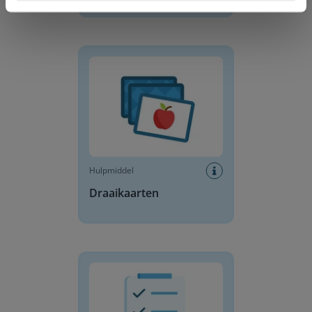
Draaikaarten
Hulpmiddel
Draaikaarten
Dagplanning