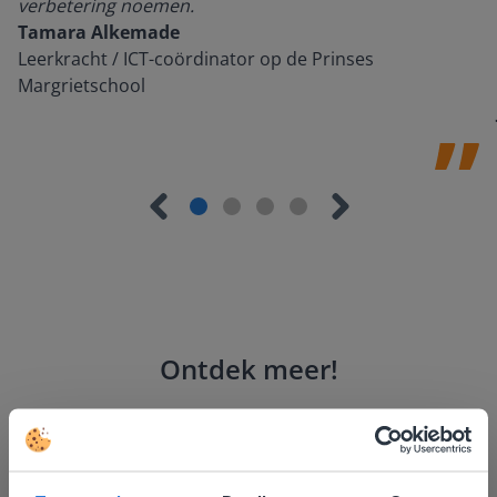
verbetering noemen.
Tamara Alkemade
Leerkracht / ICT-coördinator op de Prinses
Margrietschool
Ontdek meer
!
Woordzoeker