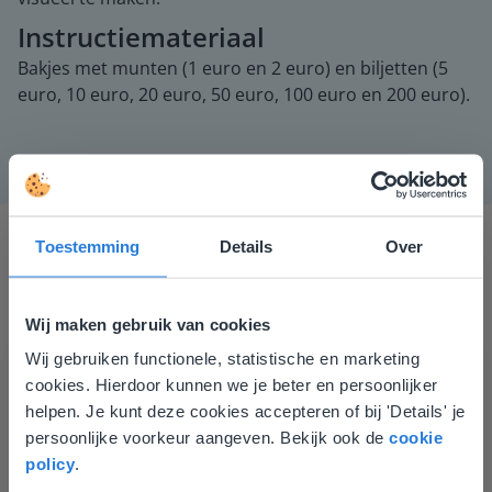
Instructiemateriaal
Bakjes met munten (1 euro en 2 euro) en biljetten (5
euro, 10 euro, 20 euro, 50 euro, 100 euro en 200 euro).
Toestemming
Details
Over
Wij maken gebruik van cookies
Wij gebruiken functionele, statistische en marketing
Deze website komt niet
Ik vind de professionaliteit en behulpzaamheid een
cookies. Hierdoor kunnen we je beter en persoonlijker
overeen met je locatie
groot pluspunt van Gynzy. Datzelfde geldt voor het
helpen. Je kunt deze cookies accepteren of bij 'Details' je
luisteren naar suggesties, het open karakter en de
persoonlijke voorkeur aangeven. Bekijk ook de
cookie
Gezien je locatie, denken we dat je misschien
informatievoorziening via de website. Ik kan niets ter
policy
.
liever naar de website voor English gaat. Hier
verbetering noemen.