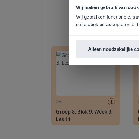
Gezien je
Wij maken gebruik van cook
English g
Wij gebruiken functionele, st
E
deze cookies accepteren of b
Groep 8, Blok 9, Week 3, Les 11
Groep
Alleen noodzakelijke c
Les
Groep 8, Blok 9, Week 3,
Les 11