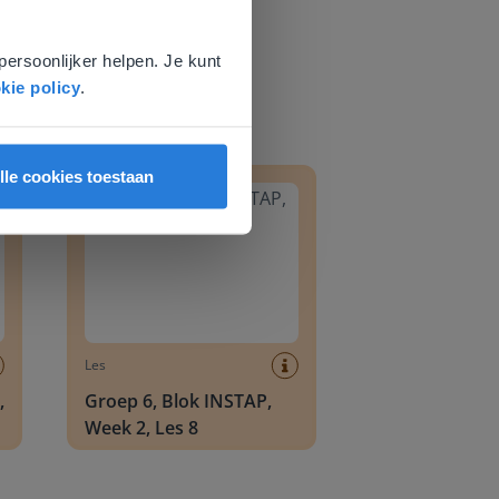
voor
persoonlijker helpen. Je kunt
kie policy
.
8
Groep 6, Blok INSTAP, Week 2, Les 8
lle cookies toestaan
Les
,
Groep 6, Blok INSTAP,
Week 2, Les 8