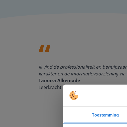
den, de
Ik vind de professionaliteit en behulpza
n om met
karakter en de informatievoorziening via 
Tamara Alkemade
Leerkracht / ICT-coördinator op de Prins
Toestemming
Deze w