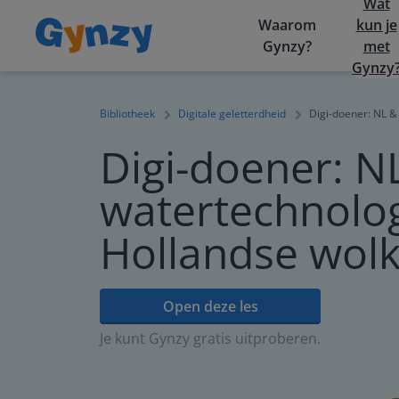
Wat
Waarom
kun je
Gynzy?
met
Gynzy
Bibliotheek
Digitale geletterdheid
Digi-doener: NL &
Digi-doener: N
watertechnolog
Hollandse wol
Open deze les
Je kunt Gynzy gratis uitproberen.