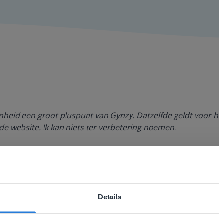
amheid een groot pluspunt van Gynzy. Datzelfde geldt voor h
de website. Ik kan niets ter verbetering noemen.
es Margrietschool
Details
ebsite komt niet overeen met je locati