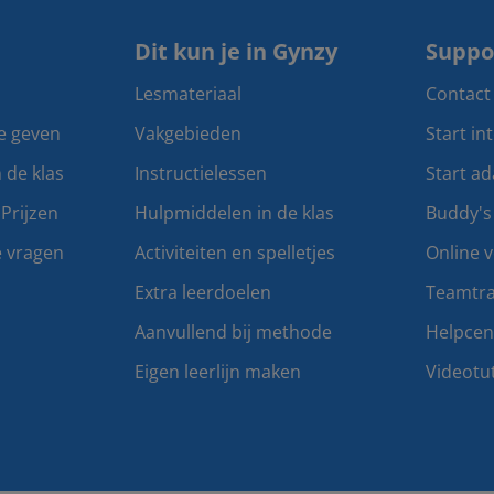
Dit kun je in Gynzy
Suppo
Lesmateriaal
Contact
te geven
Vakgebieden
Start in
n de klas
Instructielessen
Start ad
Prijzen
Hulpmiddelen in de klas
Buddy's
e vragen
Activiteiten en spelletjes
Online v
Extra leerdoelen
Teamtra
Aanvullend bij methode
Helpce
Eigen leerlijn maken
Videotut