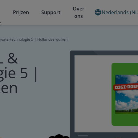
Over
Prijzen
Support
Nederlands (NL
ons
?
 watertechnologie 5 | Hollandse wolken
L &
ie 5 |
ken