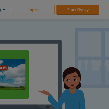
)
Log in
Start Gynzy