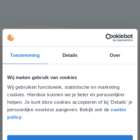
Toestemming
Details
Over
Wij maken gebruik van cookies
Ik vind de professionaliteit en behulpzaamheid een
groot pluspunt van Gynzy. Datzelfde geldt voor het
Wij gebruiken functionele, statistische en marketing
Deze website komt niet
luisteren naar suggesties, het open karakter en de
cookies. Hierdoor kunnen we je beter en persoonlijker
overeen met je locatie
informatievoorziening via de website. Ik kan niets ter
helpen. Je kunt deze cookies accepteren of bij 'Details' je
verbetering noemen.
persoonlijke voorkeur aangeven. Bekijk ook de
cookie
Gezien je locatie, denken we dat je misschien
Tamara Alkemade
policy
.
liever naar de website voor English gaat. Hier
Leerkracht / ICT-coördinator op de Prinses
vind je regionale lescontent en prijzen.
Margrietschool
English
Nederland