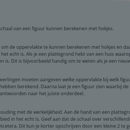
 schaal van een figuur kunnen berekenen met hokjes.
s om de oppervlakte te kunnen berekenen met hokjes en daar
n het echt is. Als je een plattegrond hebt van een huis waar
 is. Dit is bijvoorbeeld handig om te weten als je een nieuw
e leerlingen moeten aangeven welke oppervlakte bij welk figu
dit hebben berekend. Daarna laat je een figuur zien waarbij 
 antwoorden naar het juiste onderdeel.
rhouding met de werkelijkheid. Aan de hand van een plattegr
bied in het echt is. Geef aan dat de schaal over verschill
etcetera. Dit kun je korter opschrijven door een kleine 2 te