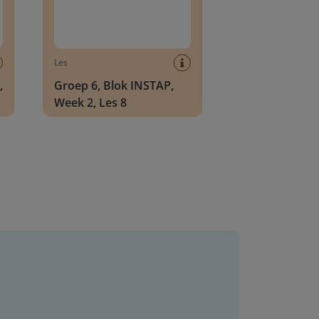
Les
,
Groep 6, Blok INSTAP,
Week 2, Les 8