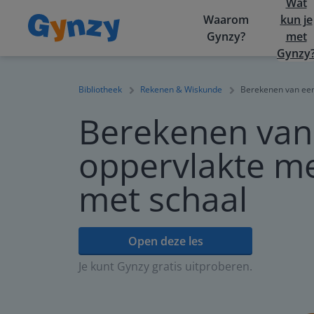
Wat
Waarom
kun je
Gynzy?
met
Gynzy
Bibliotheek
Rekenen & Wiskunde
Berekenen van een
Berekenen van
oppervlakte me
met schaal
Open deze les
Je kunt Gynzy gratis uitproberen.