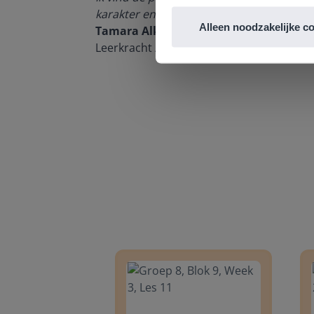
n om met
karakter en de informatievoorziening via 
Alleen noodzakelijke c
Tamara Alkemade
Leerkracht / ICT-coördinator op de Prins
Groep 8, Blok 9, Week 3, Les 11
Groep