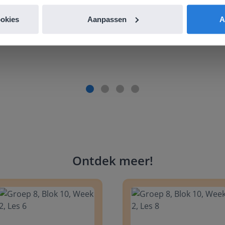
de website. Ik kan niets ter verbetering noemen.
ookies
Aanpassen
A
es Margrietschool
Ontdek meer
!
 8, Blok 10, Week 2, Les 6
Groep 8, Blok 10, Week 2, Les 