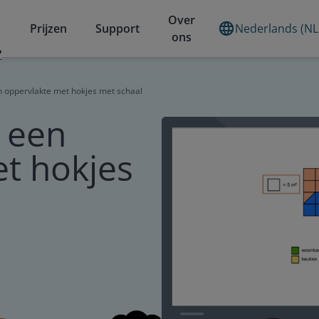
Over
Prijzen
Support
Nederlands (NL
ons
?
 oppervlakte met hokjes met schaal
 een
t hokjes