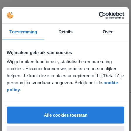
Toestemming
Details
Over
Ik vind de professionaliteit en behulpzaamheid een
groot pluspunt van Gynzy. Datzelfde geldt voor het
luisteren naar suggesties, het open karakter en de
Wij maken gebruik van cookies
informatievoorziening via de website. Ik kan niets ter
Wij gebruiken functionele, statistische en marketing
verbetering noemen.
Deze website komt niet
cookies. Hierdoor kunnen we je beter en persoonlijker
Tamara Alkemade
overeen met je locatie
helpen. Je kunt deze cookies accepteren of bij 'Details' je
Leerkracht / ICT-coördinator op de Prinses
persoonlijke voorkeur aangeven. Bekijk ook de
cookie
Margrietschool
Gezien je locatie, denken we dat je misschien
policy
.
liever naar de website voor English gaat. Hier
vind je regionale lescontent en prijzen.
English
Nederland
Alle cookies toestaan