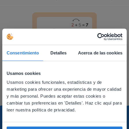
Suma y resta hasta 10 usando las familias de 
Consentimiento
Detalles
Acerca de las cookies
Lección
Suma y resta hasta 10
Usamos cookies
usando las familias de
Usamos cookies funcionales, estadísticas y de
This website doesn't match
operaciones
marketing para ofrecer una experiencia de mayor calidad
your location
y más personal. Puedes aceptar estas cookies o
cambiar tus preferencias en 'Detalles'. Haz clic aquí para
Based on your location, we think you might
leer nuestra política de privacidad.
prefer to visit our English website. There you'll
find regional content and pricing.
English
Español