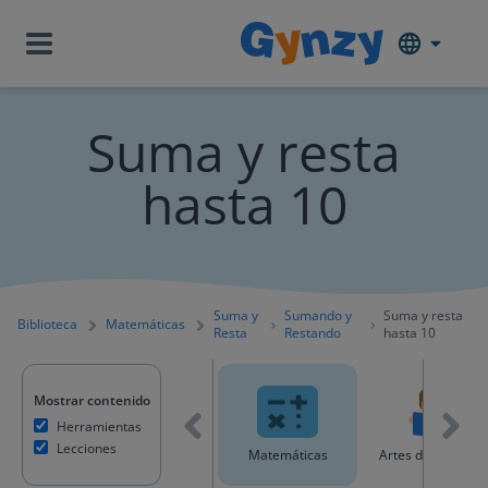
Suma y resta
hasta 10
Suma y
Sumando y
Suma y resta
Biblioteca
Matemáticas
Resta
Restando
hasta 10
Mostrar contenido
Herramientas
Lecciones
Todo el contenido
Matemáticas
Artes del Lenguaj