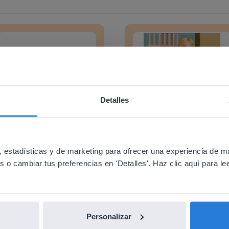
s comunes de textos
Los libros nos pueden contar
Detalles
Lección
Lección
ebsite doesn't match your location
Tipos comunes de textos
Los libros nos pueden
your location, we think you might prefer to visit our English
contar historias o darno
'll find regional content and pricing.
 estadísticas y de marketing para ofrecer una experiencia de m
información
o cambiar tus preferencias en 'Detalles'. Haz clic aquí para lee
nglish
Español
Personalizar