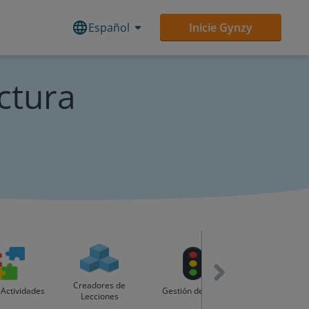
Español
Inicie Gynzy
ctura
Creadores de
Feriados y Dí
 Actividades
Gestión del aula
Lecciones
Especiales