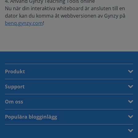
4. Använd Gynzy Teaching Tools online
Nu när din interaktiva whiteboard är ansluten till en
dator kan du komma åt webbversionen av Gynzy på
benq.gynzy.com
!
Produkt
Support
Om oss
Populära blogginlägg