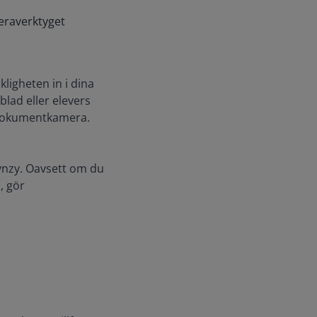
raverktyget
rkligheten in i dina
blad eller elevers
 dokumentkamera.
ynzy. Oavsett om du
, gör