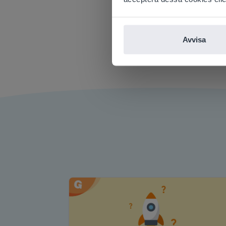
Michael
lektion
vann si
Avvisa