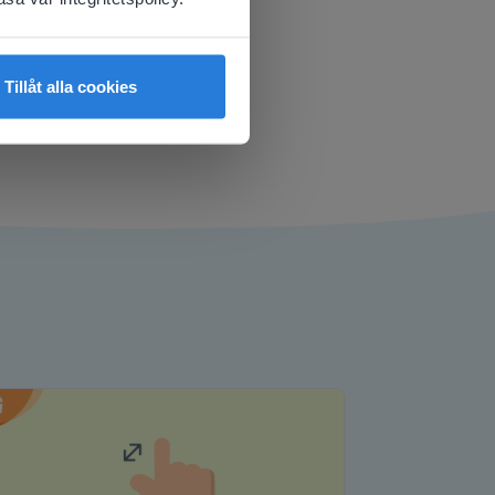
ynzy inkluderar
ul fakta: han
n'!
Tillåt alla cookies