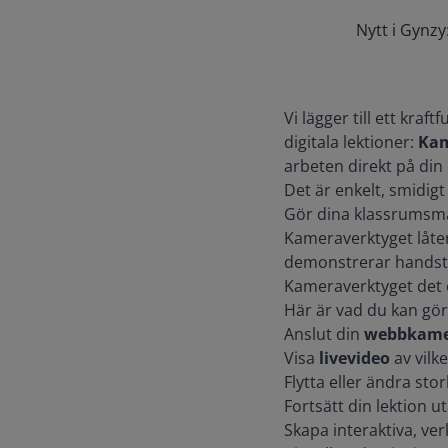
Nytt i Gyn
Vi lägger till ett kraf
digitala lektioner:
Ka
arbeten direkt på di
Det är enkelt, smidigt 
Gör dina klassrums­ma
Kameraverktyget låter
demonstrerar handstils
Kameraverktyget det en
Här är vad du kan gör
Anslut din
webbkame
Visa
livevideo
av vilke
Flytta eller ändra sto
Fortsätt din lektion u
Skapa interaktiva, ver