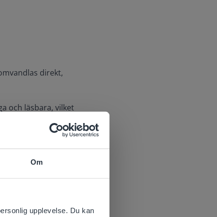
omvandlas direkt,
a och läsbara, vilket
ekt för spontana
nzy skriver ut – så att
Om
 website.
personlig upplevelse. Du kan