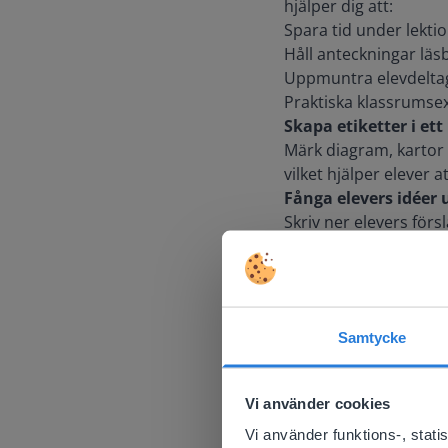
hjälper dig att:
Spara tid under lekti
Håll anteckningar lä
Uppmuntra elevdeltaga
Praktiska klassrums
Skapa etiketter i ett
Märk diagram, kartor 
vilket hjälper elever a
Fånga elevers idéer
Skriv ner elevers förs
gör det enkelt att by
Utformad för interakt
Den här funktionen fu
förklaringar, anteckni
Samtycke
du kan hålla din lektio
This w
Based on 
Vi använder cookies
There you
Vi använder funktions-, stat