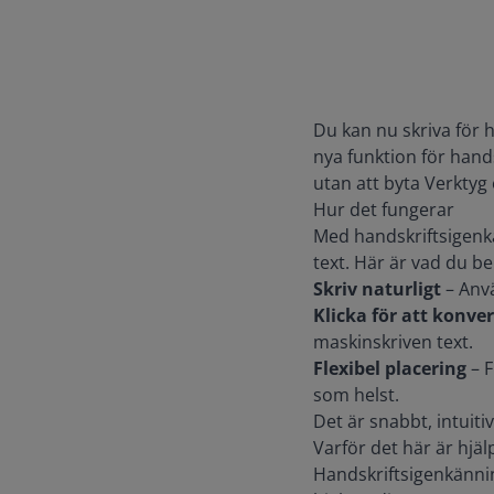
Du kan nu skriva för 
nya funktion för hands
utan att byta Verktyg 
Hur det fungerar
Med handskriftsigenk
text. Här är vad du b
Skriv naturligt
– Anvä
Klicka för att konve
maskinskriven text.
Flexibel placering
– F
som helst.
Det är snabbt, intuiti
Varför det här är hjä
Handskriftsigenkänni