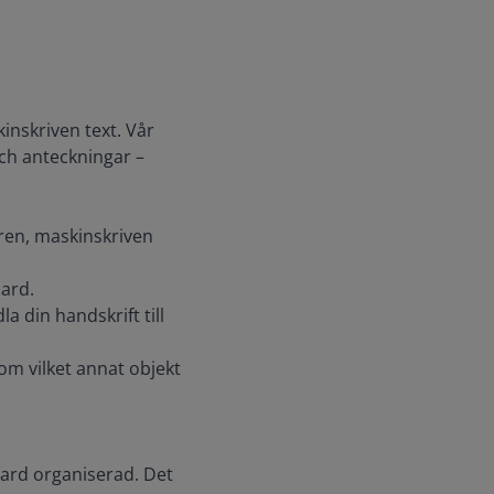
inskriven text. Vår
och anteckningar –
ren, maskinskriven
oard.
a din handskrift till
om vilket annat objekt
oard organiserad. Det