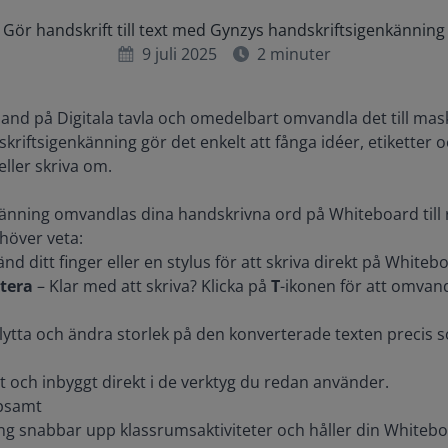
Gör handskrift till text med Gynzys handskriftsigenkänning
9 juli 2025
2
minuter
hand på Digitala tavla och omedelbart omvandla det till mask
kriftsigenkänning gör det enkelt att fånga idéer, etiketter 
eller skriva om.
änning omvandlas dina handskrivna ord på Whiteboard till 
ehöver veta:
nd ditt finger eller en stylus för att skriva direkt på Whiteb
rtera
– Klar med att skriva? Klicka på
T
-ikonen för att omvandl
lytta och ändra storlek på den konverterade texten precis s
vt och inbyggt direkt i de verktyg du redan använder.
lpsamt
ng snabbar upp klassrumsaktiviteter och håller din Whiteb