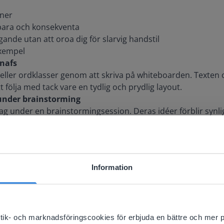
oner
sbara och konsekventa
nde utan att oroa dig för slarvig handstil
exempel
 nafs
eller ordklasser genom att skriva på whiteboarden. Texten 
tt följa med tack vare en tydlig och prydlig layout.
 under brainstorming
lag under en brainstormingsession. Deras idéer förblir synlig
gga vidare på dem under hela lektionen.
iv undervisning
ngerar sömlöst med din interaktiv whiteboard. Den är perf
ngar och aktiviteter som inkluderar elevinput. Du skriver, Gy
Information
n i rörelse.
ebsite doesn't match your location
your location, we think you might prefer to visit our English
'll find regional content and pricing.
istik- och marknadsföringscookies för erbjuda en bättre och mer 