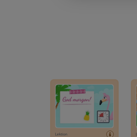
Dagplanerare: Sommar
Dagpl
Lektion