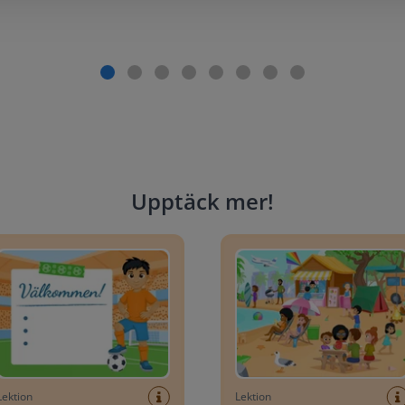
Upptäck mer
!
anerare: Fotbolls-VM
Ordförrådsscen: Sommar
Lektion
Lektion