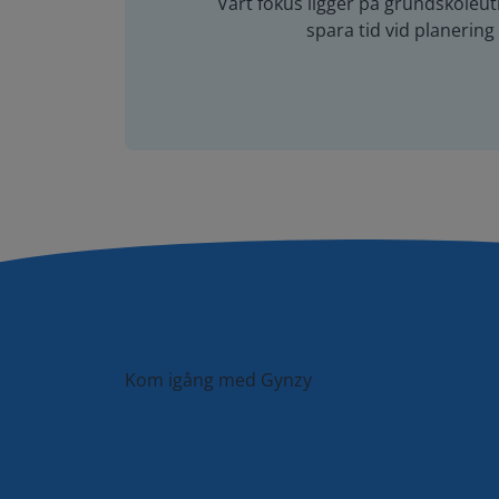
Vårt fokus ligger på grundskoleutb
spara tid vid planerin
Kom igång med Gynzy