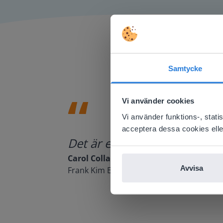
Samtycke
This w
Based on 
Vi använder cookies
There you
Vi använder funktions-, stat
E
acceptera dessa cookies eller 
Det är ett fantastiskt verk
Carol Collack
Avvisa
Frank Kim Elementary, Nevada