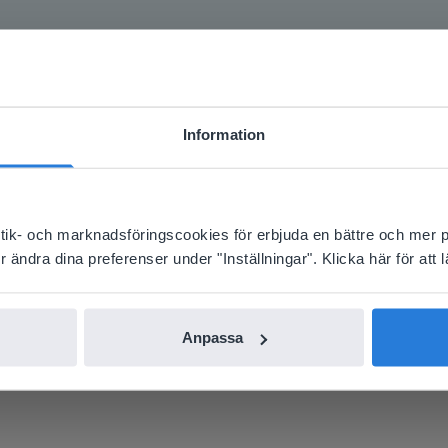
Information
Lärares vittnesmål
ebsite doesn't match your location
your location, we think you might prefer to visit our English
'll find regional content and pricing.
istik- och marknadsföringscookies för erbjuda en bättre och mer 
nglish
Svenska
ändra dina preferenser under "Inställningar". Klicka här för att lä
tyg att använda med min whiteboard och v
Anpassa