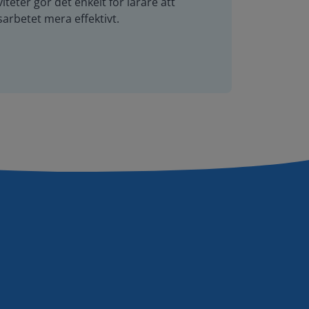
teter gör det enkelt för lärare att
arbetet mera effektivt.