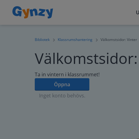
U
Bibliotek
Klassrumshantering
Välkomstsidor: Vinter
Välkomstsidor:
Ta in vintern i klassrummet!
Öppna
Inget konto behövs.