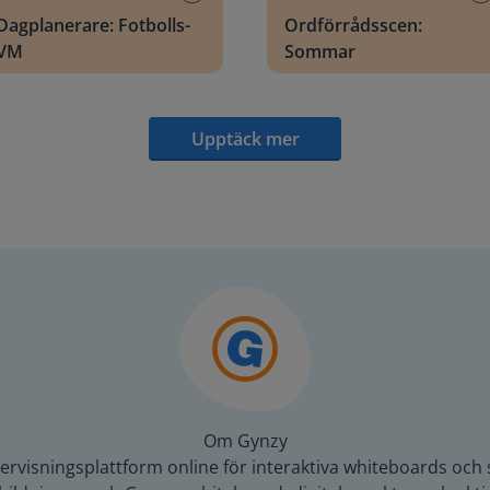
Dagplanerare: Fotbolls-
Ordförrådsscen:
VM
Sommar
Upptäck mer
Om Gynzy
rvisningsplattform online för interaktiva whiteboards och 