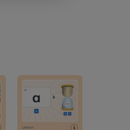
Bokstavssökning
Lektion