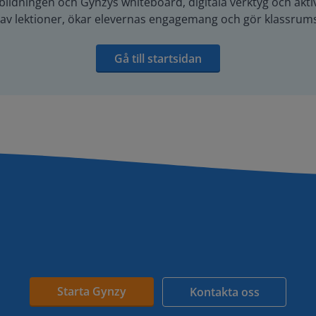
ildningen och Gynzys whiteboard, digitala verktyg och aktivi
g av lektioner, ökar elevernas engagemang och gör klassrums
Gå till startsidan
Starta Gynzy
Kontakta oss