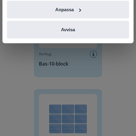
Anpassa
Avvisa
Verktyg
Bas-10-block
Memory