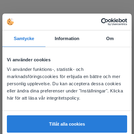
Upptäck mer
!
Samtycke
Information
Om
Sittschema för klassrummet
Vi använder cookies
Vi använder funktions-, statistik- och
This website doesn't match
marknadsföringscookies för erbjuda en bättre och mer
your location
personlig upplevelse. Du kan acceptera dessa cookies
eller ändra dina preferenser under "Inställningar". Klicka
Based on your location, we think you might
här för att läsa vår integritetspolicy.
Verktyg
prefer to visit our English website. There you'll
find regional content and pricing.
Sittschema för
klassrummet
English
Svenska
Tillåt alla cookies
Bas-10-block