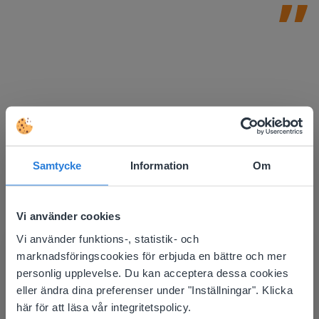
Samtycke
Information
Om
Vi använder cookies
Upptäck mer
!
Vi använder funktions-, statistik- och
This website doesn't match
Sittschema för klassrummet
marknadsföringscookies för erbjuda en bättre och mer
your location
personlig upplevelse. Du kan acceptera dessa cookies
eller ändra dina preferenser under "Inställningar". Klicka
Based on your location, we think you might
här för att läsa vår integritetspolicy.
prefer to visit our English website. There you'll