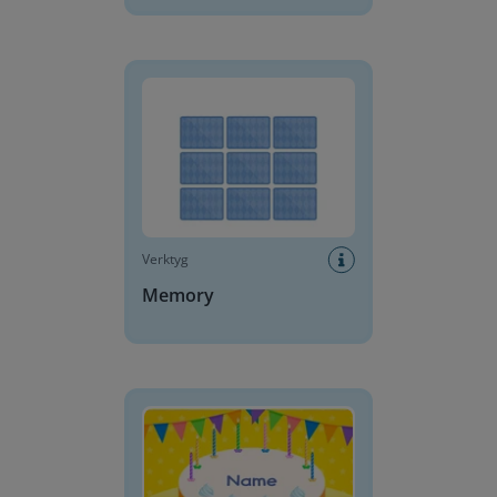
Memory
Verktyg
Memory
Födelsedagstårta