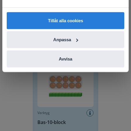
find regional content and pricing.
English
Svenska
Tillåt alla cookies
Verktyg
Sittschema för
Anpassa
klassrummet
Bas-10-block
Avvisa
Verktyg
Bas-10-block