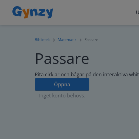
U
Bibliotek
Matematik
Passare
Passare
Rita cirklar och bågar på den interaktiva wh
Öppna
Inget konto behövs.