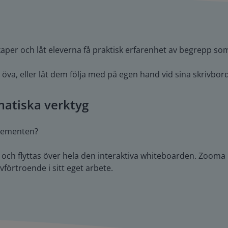
r och låt eleverna få praktisk erfarenhet av begrepp som
t öva, eller låt dem följa med på egen hand vid sina skrivb
atiska verktyg
elementen?
as och flyttas över hela den interaktiva whiteboarden. Zoom
vförtroende i sitt eget arbete.