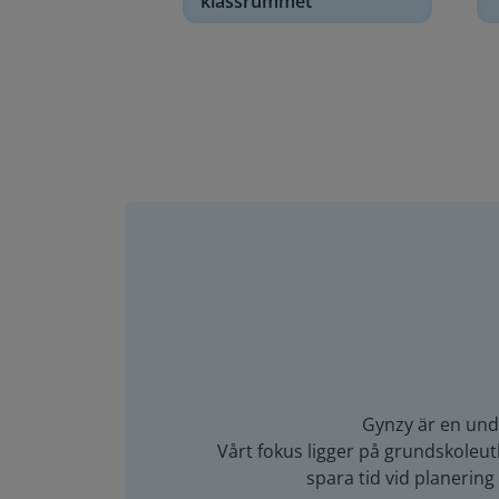
klassrummet
Gynzy är en unde
Vårt fokus ligger på grundskoleutb
spara tid vid planerin