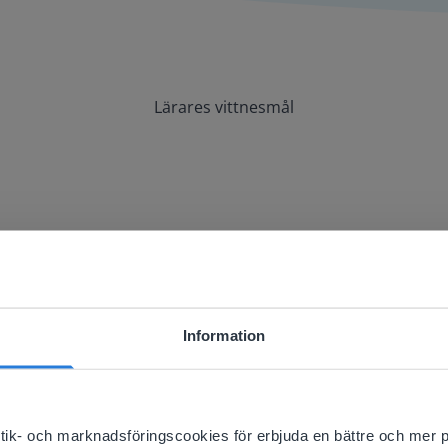
Lärares vittnesmål
tyg att använda med min whiteboard och v
Information
ebsite doesn't match your location
your location, we think you might prefer to visit our English
'll find regional content and pricing.
istik- och marknadsföringscookies för erbjuda en bättre och mer 