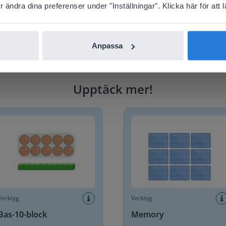
nglish
Svenska
ändra dina preferenser under "Inställningar". Klicka här för att lä
Anpassa
Upptäck mer
!
0-block
Memory
Verktyg
Verktyg
Bas-10-block
Memory