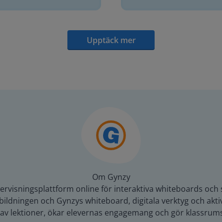
Upptäck mer
Om Gynzy
rvisningsplattform online för interaktiva whiteboards och 
ildningen och Gynzys whiteboard, digitala verktyg och aktivi
g av lektioner, ökar elevernas engagemang och gör klassrums