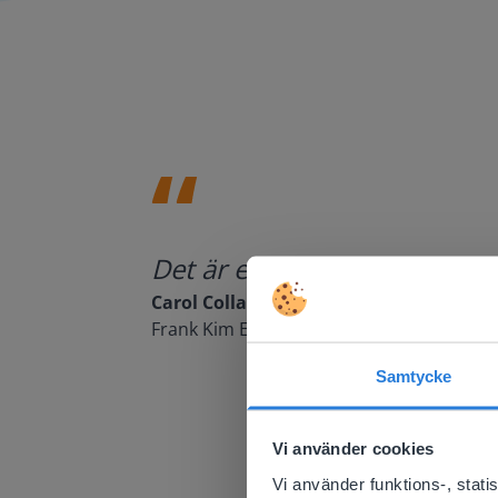
Det är ett fantastiskt verk
Carol Collack
Frank Kim Elementary, Nevada
Samtycke
This w
Based on 
Vi använder cookies
There you
Vi använder funktions-, stat