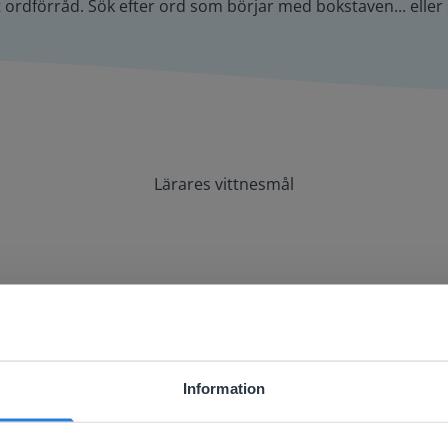
kt ordförråd. Sök efter ord som börjar med bokstaven... el
Lärares vittnesmål
tyg att använda med min whiteboard och v
Information
ebsite doesn't match your location