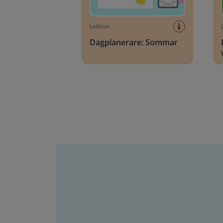
Lektion
Dagplanerare: Sommar