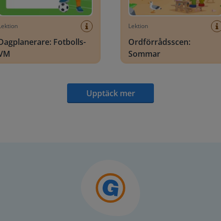
Lektion
Lektion
Dagplanerare: Fotbolls-
Ordförrådsscen:
VM
Sommar
Upptäck mer