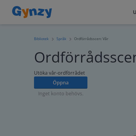
U
Bibliotek
Språk
Ordförrådsscen: Vår
Ordförrådsscen
Utöka vår-ordförrådet
Öppna
Inget konto behövs.