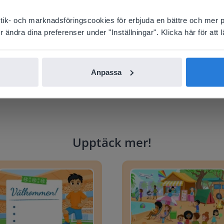
your location, we think you might prefer to visit our English
'll find regional content and pricing.
istik- och marknadsföringscookies för erbjuda en bättre och mer 
nglish
Svenska
ändra dina preferenser under "Inställningar". Klicka här för att lä
Anpassa
Upptäck mer
!
anerare: Fotbolls-VM
Ordförrådsscen: Sommar