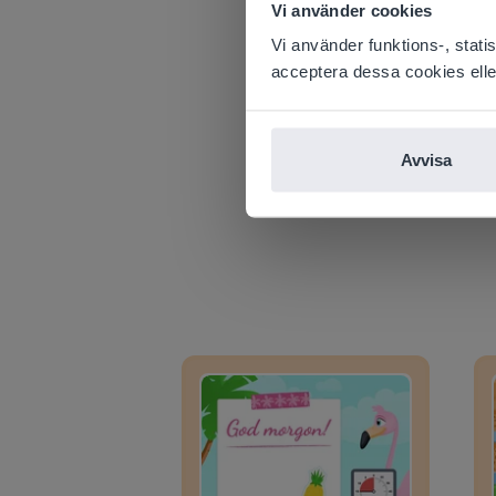
Based on 
Vi använder cookies
There you
Vi använder funktions-, stat
E
acceptera dessa cookies eller 
Avvisa
Dagplanerare: Sommar
Dagpl