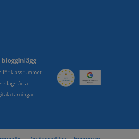
 blogginlägg
an för klassrummet
lsedagstårta
itala tärningar