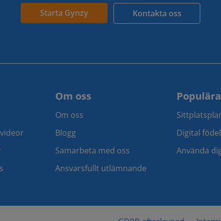
Starta Gynzy
Kontakta oss
Om oss
Populära
Om oss
Sittplatspl
svideor
Blogg
Digital föde
r
Samarbeta med oss
Använda dig
s
Ansvarsfullt utlämnande