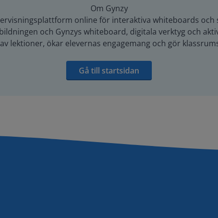
Om Gynzy
rvisningsplattform online för interaktiva whiteboards och 
ildningen och Gynzys whiteboard, digitala verktyg och aktivi
g av lektioner, ökar elevernas engagemang och gör klassrums
Gå till startsidan