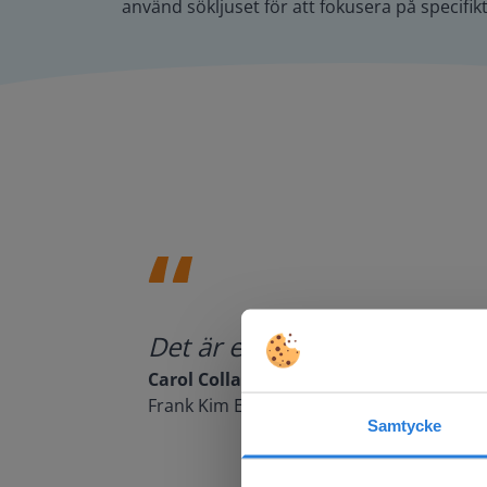
använd sökljuset för att fokusera på specifi
Det är ett fantastiskt verk
Carol Collack
Frank Kim Elementary, Nevada
Samtycke
This w