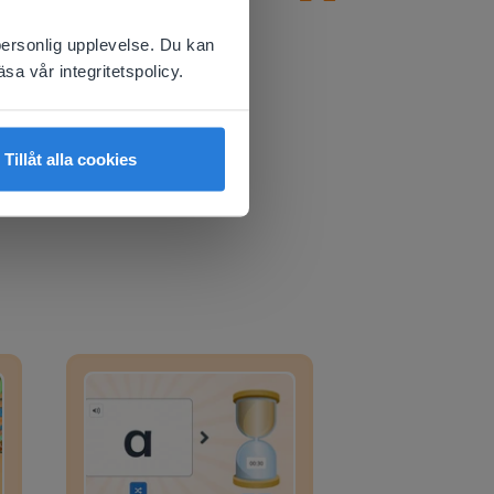
 website.
Amy Johnson
ICT-speciallär
personlig upplevelse. Du kan
sa vår integritetspolicy.
Tillåt alla cookies
Bokstavssökning