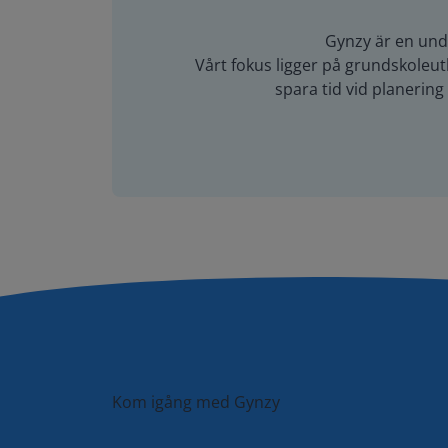
Gynzy är en unde
Vårt fokus ligger på grundskoleutb
spara tid vid planerin
Kom igång med Gynzy