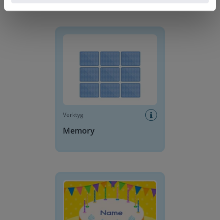
Memory
Verktyg
Memory
Födelsedagstårta