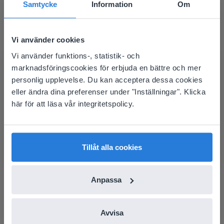
Samtycke
Information
Om
Vi använder cookies
Verktyg
Vi använder funktions-, statistik- och
This website doesn't match
Sittschema för
marknadsföringscookies för erbjuda en bättre och mer
klassrummet
your location
personlig upplevelse. Du kan acceptera dessa cookies
eller ändra dina preferenser under "Inställningar". Klicka
Based on your location, we think you might
Bas-10-block
här för att läsa vår integritetspolicy.
prefer to visit our English website. There you'll
find regional content and pricing.
English
Svenska
Tillåt alla cookies
Anpassa
Verktyg
Bas-10-block
Avvisa