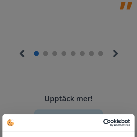
Upptäck mer
!
Sittschema för klassrummet