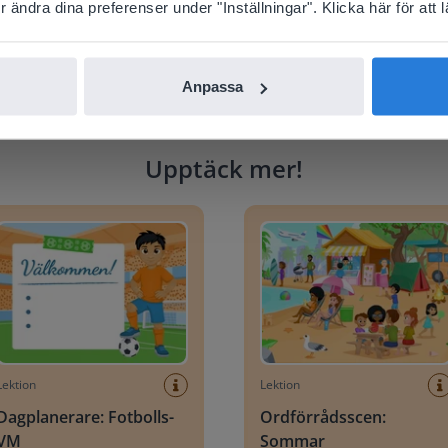
nglish
Svenska
ändra dina preferenser under "Inställningar". Klicka här för att lä
Anpassa
Upptäck mer
!
anerare: Fotbolls-VM
Ordförrådsscen: Sommar
Lektion
Lektion
Dagplanerare: Fotbolls-
Ordförrådsscen:
VM
Sommar