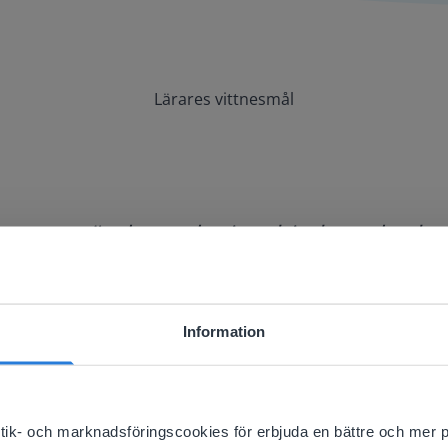
Lärares vittnesmål
tyg att använda med min whiteboard och v
Information
ebsite doesn't match your location
your location, we think you might prefer to visit our English
'll find regional content and pricing.
istik- och marknadsföringscookies för erbjuda en bättre och mer 