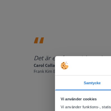
Det är ett fantastiskt verk
Carol Collack
Frank Kim Elementary, Nevada
Samtycke
This w
Based on 
Vi använder cookies
There you
Vi använder funktions-, stat