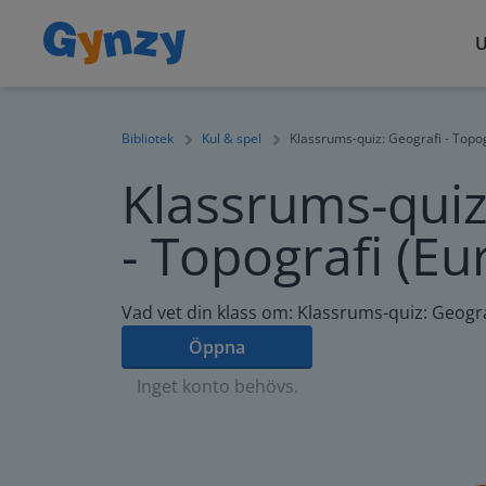
U
Bibliotek
Kul & spel
Klassrums-quiz: Geografi - Topo
Klassrums-quiz
- Topografi (Eu
Vad vet din klass om: Klassrums-quiz: Geogra
Öppna
Inget konto behövs.