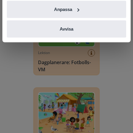
Anpassa
Avvisa
Lektion
Dagplanerare: Fotbolls-
VM
Ordförrådsscen: Sommar