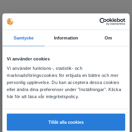
Upptäck mer
!
Samtycke
Information
Om
Dagplanerare: Sommar
Vi använder cookies
Vi använder funktions-, statistik- och
This website doesn't match
marknadsföringscookies för erbjuda en bättre och mer
your location
personlig upplevelse. Du kan acceptera dessa cookies
eller ändra dina preferenser under "Inställningar". Klicka
Based on your location, we think you might
här för att läsa vår integritetspolicy.
Lektion
prefer to visit our English website. There you'll
find regional content and pricing.
Dagplanerare: Sommar
English
Svenska
Tillåt alla cookies
Dagplanerare: Fotbolls-VM