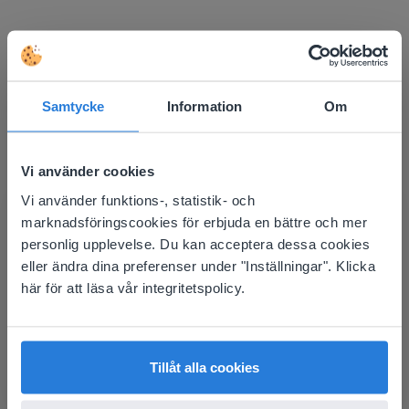
Upptäck mer
!
Sittschema för klassrummet
Samtycke
Information
Om
Vi använder cookies
Vi använder funktions-, statistik- och
This website doesn't match
marknadsföringscookies för erbjuda en bättre och mer
your location
personlig upplevelse. Du kan acceptera dessa cookies
eller ändra dina preferenser under "Inställningar". Klicka
Based on your location, we think you might
Verktyg
här för att läsa vår integritetspolicy.
prefer to visit our English website. There you'll
Sittschema för
find regional content and pricing.
klassrummet
English
Svenska
Tillåt alla cookies
Bas-10-block