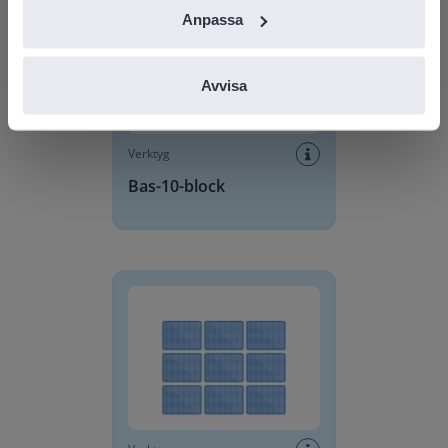
Anpassa
Avvisa
Verktyg
Bas-10-block
Memory