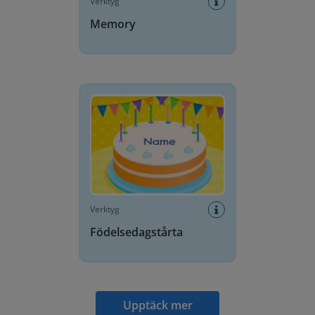
Verktyg
Memory
Födelsedagstårta
Verktyg
Födelsedagstårta
Upptäck mer