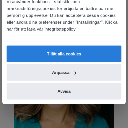
Vi använder funktions-, statistik- och
This website doesn't match
marknadsföringscookies för erbjuda en bättre och mer
your location
personlig upplevelse. Du kan acceptera dessa cookies
eller ändra dina preferenser under "Inställningar". Klicka
Based on your location, we think you might
här för att läsa vår integritetspolicy.
prefer to visit our English website. There you'll
find regional content and pricing.
English
Svenska
Tillåt alla cookies
Anpassa
Avvisa