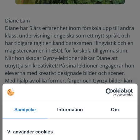
Diane Lam
Diane har 5 års erfarenhet inom förskola upp till andra
klass, undervisning i engelska som ett nytt språk, och
har tidigare tagit en kandidatexamen i lingvistik och en
magisterexamen i TESOL för förskola till gymnasium.
När hon skapar Gynzy-lektioner älskar Diane att
utnyttja sin kreativitet! På sina lektioner engagerar hon
eleverna med kreativt designade bilder och scener.
Med hjälp av olika former, färger och Gynzy-bilder kan
hon göra sina aktiviteter så unika och interaktiva som
möjligt. I sin egen undervisning tycker hon om att
använda de linjerade pappersmallarna och
Samtycke
Information
Om
möjligheten att dra text och bilder på Gynzys
whiteboard.
Vi använder cookies