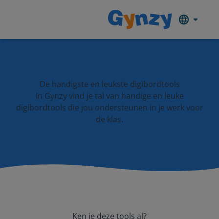
De handigste en leukste digibordtools
In Gynzy vind je tal van handige en leuke
digibordtools die jou ondersteunen in je werk voor
de klas.
Ken je deze tools al?