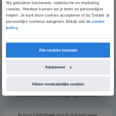
Wij gebruiken functionele, statistische en marketing
Deze website komt niet
cookies. Hierdoor kunnen we je beter en persoonlijker
overeen met je locatie
helpen. Je kunt deze cookies accepteren of bij 'Details' je
persoonlijke voorkeur aangeven. Bekijk ook de
cookie
Gezien je locatie, denken we dat je misschien
policy
.
liever naar de website voor English gaat. Hier
Open maatjeskiezer
vind je regionale lescontent en prijzen.
Herinner me later aan deze tool
English
Vlaanderen
Alle cookies toestaan
Aanpassen
Alleen noodzakelijke cookies
Een bibliotheek vol handige digibordtools
In onze bibliotheek vind je nog veel meer