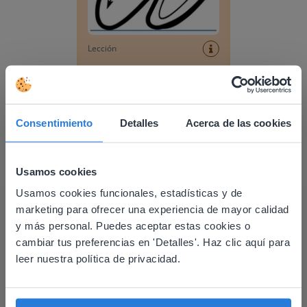
Lección
Escritura de letras -
Escritura de Zaner-
Bloser
Escritura de letras - Bloque D'Nealian
Consentimiento
Detalles
Acerca de las cookies
Usamos cookies
Usamos cookies funcionales, estadísticas y de
This website doesn't match
marketing para ofrecer una experiencia de mayor calidad
your location
y más personal. Puedes aceptar estas cookies o
cambiar tus preferencias en 'Detalles'. Haz clic aquí para
Based on your location, we think you might
Lección
leer nuestra política de privacidad.
prefer to visit our English website. There you'll
Escritura de letras -
find regional content and pricing.
Bloque D'Nealian
English
Español