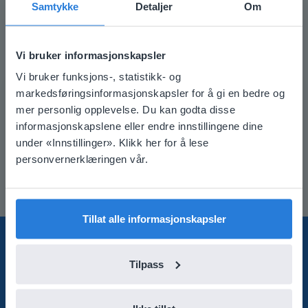
Samtykke
Detaljer
Om
De neste trinnene
Vi bruker informasjonskapsler
Vi har sendt deg en e-post om hvordan du kommer i
Vi bruker funksjons-, statistikk- og
gang med Gynzy. Ta en titt i søppelposten din hvis du
This website doesn't match
markedsføringsinformasjonskapsler for å gi en bedre og
ikke finner e-posten i innboksen.
mer personlig opplevelse. Du kan godta disse
your location
Hvis du lurer på noe eller trenger hjelp, kan du ta
informasjonskapslene eller endre innstillingene dine
kontakt med kundestøtte på
hello@gynzy.com
. Vi
Based on your location, we think you might
under «Innstillinger». Klikk her for å lese
hjelper deg gjerne!
prefer to visit our English website. There you'll
personvernerklæringen vår.
find regional content and pricing.
English
Norsk
Tillat alle informasjonskapsler
Produkt
Tilpass
Brukerstøtte