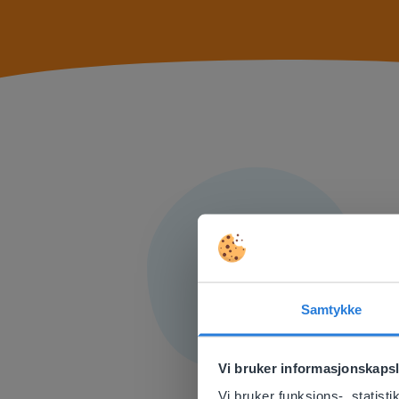
Samtykke
This w
Vi bruker informasjonskapsl
Based on 
There you
Vi bruker funksjons-, statis