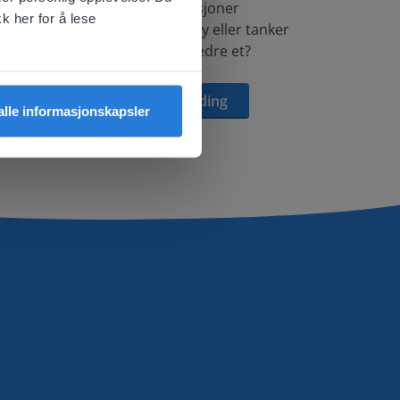
Forespørsler om funksjoner
k her for å lese
Har du en idé til et nytt verktøy eller tanker
om hvordan vi kan forbedre et?
Gi oss en tilbakemelding
 alle informasjonskapsler