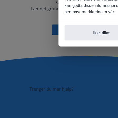
Opplæringsvideoer
kan godta disse informasjonska
E
Lær det grunnleggende om hvordan å bruk
personvernerklæringen vår.
Gynzy.
Kom i gang
Ikke tillat
Trenger du mer hjelp?