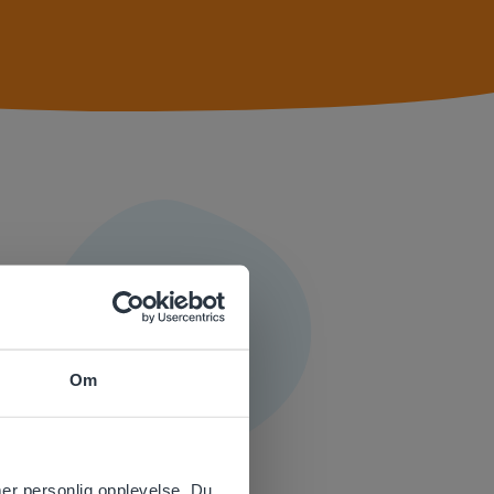
Om
 website.
mer personlig opplevelse. Du