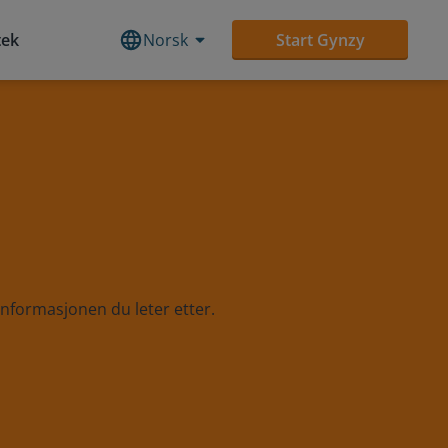
tek
Norsk
Start Gynzy
informasjonen du leter etter.