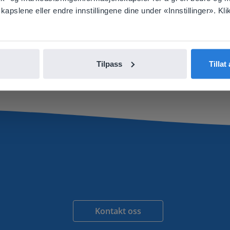
Hjelpesenter
pslene eller endre innstillingene dine under «Innstillinger». Klik
nglish
Norsk
e
Finn informasjon, nyttig dokumentasjon,
ressurser og ofte stilte spørsmål.
Gå til hjelpesenteret
Tilpass
Tillat
Kontakt oss