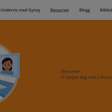
Undervis med Gynzy
Ressurser
Blogg
Biblio
Ressurser
Vi hjelper deg med å finne 