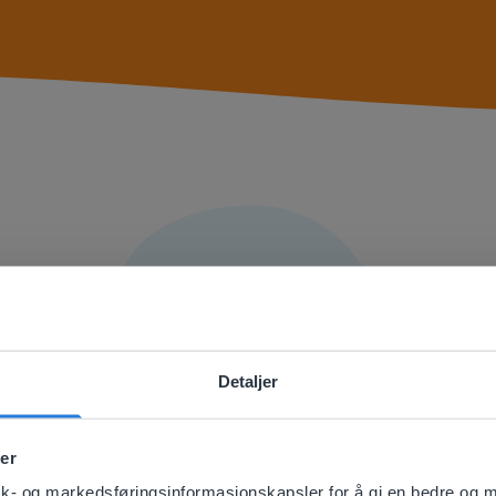
Detaljer
ebsite doesn't match your location
er
your location, we think you might prefer to visit our English
'll find regional content and pricing.
tikk- og markedsføringsinformasjonskapsler for å gi en bedre og 