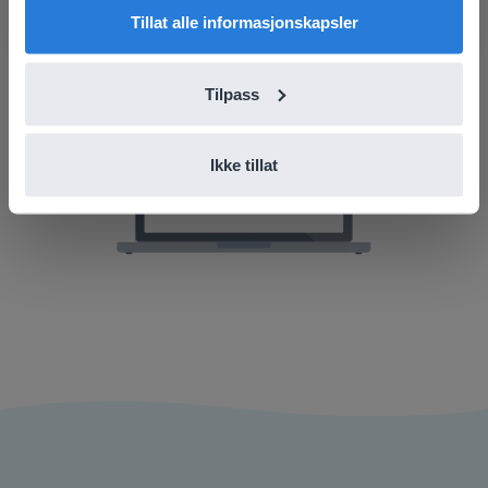
Klikk "Behold endringer" hvis alt ser bra ut.
Tillat alle informasjonskapsler
Tilpass
Ikke tillat