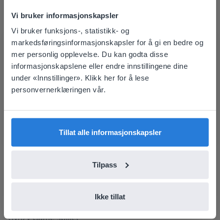
laget massevis av spill for deg for å fylle et stille
Vi bruker informasjonskapsler
øyeblikk, livne opp klasserommet ditt og reaktivere
Vi bruker funksjons-, statistikk- og
elevene dine. Alt du trenger er en interaktiv tavle eller
This website doesn't match
markedsføringsinformasjonskapsler for å gi en bedre og
digital skjerm - og Gynzy!
mer personlig opplevelse. Du kan godta disse
Spill: spennende & morsomt!
your location
informasjonskapslene eller endre innstillingene dine
Based on your location, we think you might
under «Innstillinger». Klikk her for å lese
prefer to visit our English website. There you'll
personvernerklæringen vår.
find regional content and pricing.
English
Norsk
Tillat alle informasjonskapsler
Tilpass
Ikke tillat
Gynzy Game-spillet