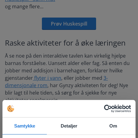
og mange flere...
Prøv Huskespill
Raske aktiviteter for å øke læringen
Å se noe på den interaktive tavlen kan virkelig hjelpe
barnas forståelse. Uansett alder eller fag. Så enten du
jobber med addisjon i barnehagen, forklarer hvilke
gjenstander
flyter i vann
, eller jobber med
3-
dimensjonale rom
, har Gynzy aktiviteten for deg! Nye
blir lagt til hele tiden, så sørg for å sjekke for nye
aktiviteter regelmessig.
Spill for å fylle gapet i dagen din
Samtykke
Detaljer
Om
Uansett hvor godt du planlegger dagen din, som en
lærer i grunnskolen vet du at alt kan skje. Derfor har vi