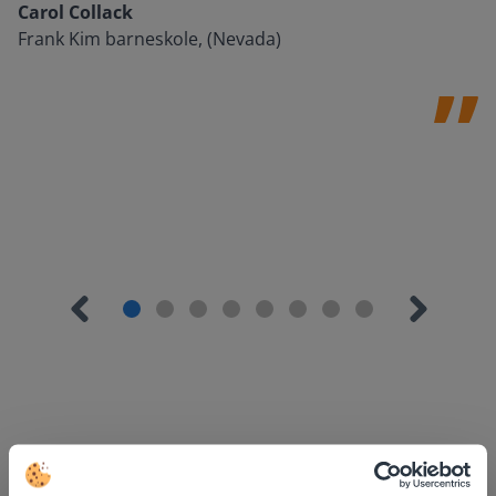
Carol Collack
Frank Kim barneskole, (Nevada)
Oppdag mer
!