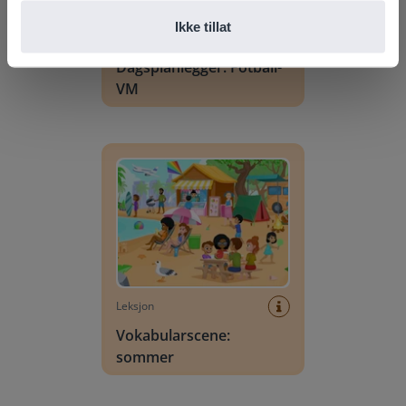
Ikke tillat
Leksjon
Dagsplanlegger: Fotball-
VM
Vokabularscene: sommer
Leksjon
Vokabularscene:
sommer
Bokstavsøk