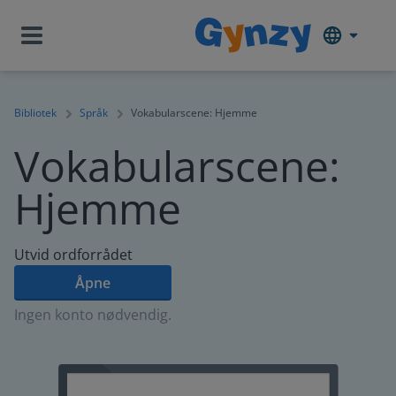
Bibliotek
Språk
Vokabularscene: Hjemme
Vokabularscene:
Hjemme
Utvid ordforrådet
Åpne
Ingen konto nødvendig.