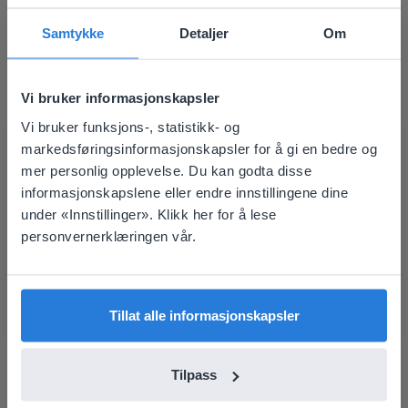
Dagsplanlegger: Sommer
Samtykke
Detaljer
Om
Vi bruker informasjonskapsler
Vi bruker funksjons-, statistikk- og
This website doesn't match
markedsføringsinformasjonskapsler for å gi en bedre og
mer personlig opplevelse. Du kan godta disse
your location
Leksjon
informasjonskapslene eller endre innstillingene dine
Dagsplanlegger: Sommer
Based on your location, we think you might
under «Innstillinger». Klikk her for å lese
prefer to visit our English website. There you'll
personvernerklæringen vår.
find regional content and pricing.
Dagsplanlegger: Fotball-VM
English
Norsk
Tillat alle informasjonskapsler
Tilpass