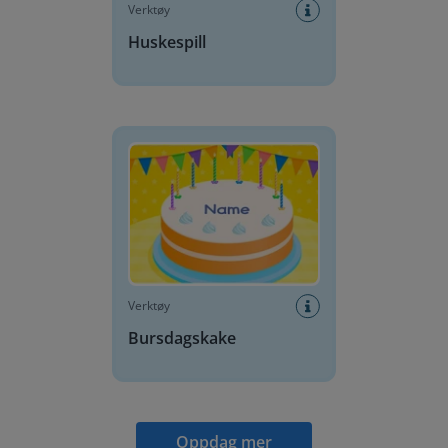
Verktøy
Huskespill
Bursdagskake
Verktøy
Bursdagskake
Oppdag mer