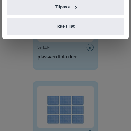
Tilpass
Ikke tillat
Verktøy
plassverdiblokker
Huskespill