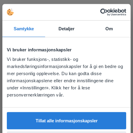
Oppdag mer
!
Samtykke
Detaljer
Om
Mapa de assentos da sala de aula
Vi bruker informasjonskapsler
Vi bruker funksjons-, statistikk- og
This website doesn't match
markedsføringsinformasjonskapsler for å gi en bedre og
mer personlig opplevelse. Du kan godta disse
your location
informasjonskapslene eller endre innstillingene dine
Based on your location, we think you might
under «Innstillinger». Klikk her for å lese
prefer to visit our English website. There you'll
Verktøy
personvernerklæringen vår.
find regional content and pricing.
Mapa de assentos da
sala de aula
English
Norsk
Tillat alle informasjonskapsler
plassverdiblokker