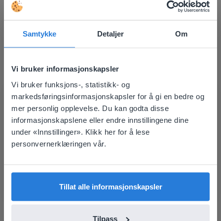
Oppdag mer
!
Mapa de assentos da sala de aula
Samtykke
Detaljer
Om
Vi bruker informasjonskapsler
Vi bruker funksjons-, statistikk- og
This website doesn't match
markedsføringsinformasjonskapsler for å gi en bedre og
mer personlig opplevelse. Du kan godta disse
your location
informasjonskapslene eller endre innstillingene dine
Verktøy
Based on your location, we think you might
under «Innstillinger». Klikk her for å lese
prefer to visit our English website. There you'll
Mapa de assentos da
personvernerklæringen vår.
find regional content and pricing.
sala de aula
English
Norsk
plassverdiblokker
Tillat alle informasjonskapsler
Tilpass