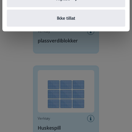
Ikke tillat
Verktøy
plassverdiblokker
Huskespill
Verktøy
Huskespill