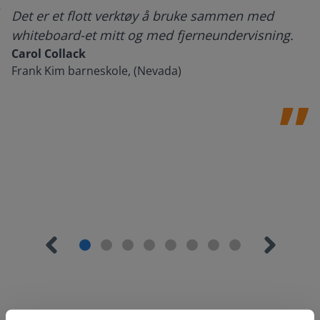
Det er et flott verktøy å bruke sammen med
whiteboard-et mitt og med fjerneundervisning.
Carol Collack
Frank Kim barneskole, (Nevada)