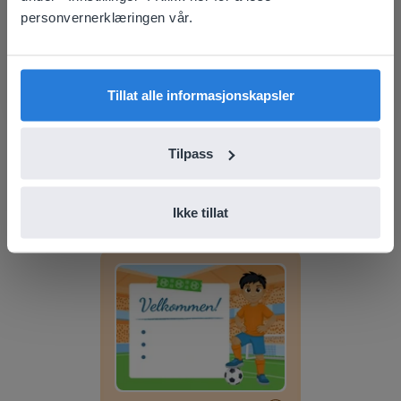
prefer to visit our English website. There you'll
personvernerklæringen vår.
find regional content and pricing.
English
Norsk
Tillat alle informasjonskapsler
Leksjon
Tilpass
Dagsplanlegger: Sommer
Ikke tillat
Dagsplanlegger: Fotball-VM