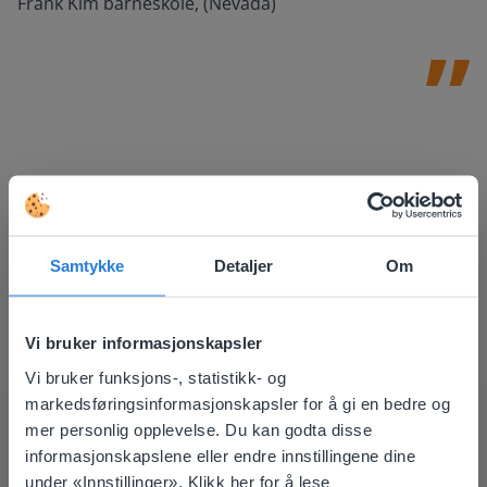
Frank Kim barneskole, (Nevada)
Samtykke
Detaljer
Om
Vi bruker informasjonskapsler
Vi bruker funksjons-, statistikk- og
This website doesn't match
markedsføringsinformasjonskapsler for å gi en bedre og
Oppdag mer
!
mer personlig opplevelse. Du kan godta disse
your location
informasjonskapslene eller endre innstillingene dine
Dagsplanlegger: Sommer
Based on your location, we think you might
under «Innstillinger». Klikk her for å lese