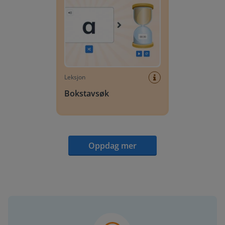
Leksjon
Bokstavsøk
Oppdag mer