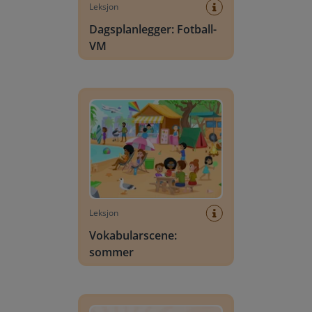
Leksjon
Dagsplanlegger: Fotball-
VM
Vokabularscene: sommer
Leksjon
Vokabularscene:
sommer
Bokstavsøk