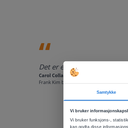
Det er et flott verktøy å b
Carol Collack
Frank Kim barneskole, (Nevada)
Samtykke
This w
Vi bruker informasjonskapsl
Based on 
There you
Vi bruker funksjons-, statis
kan godta disse informasjonska