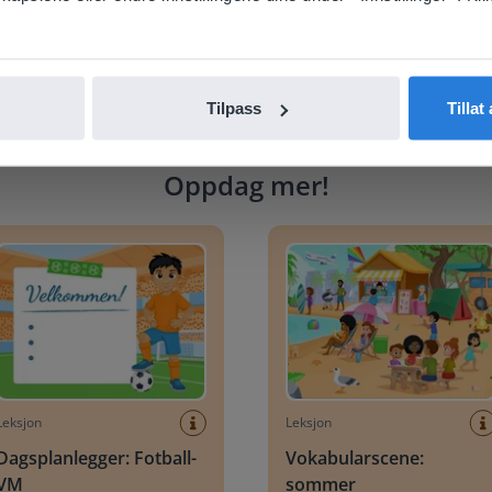
nglish
Norsk
Tilpass
Tillat
Oppdag mer
!
lanlegger: Fotball-VM
Vokabularscene: sommer
Leksjon
Leksjon
Dagsplanlegger: Fotball-
Vokabularscene:
VM
sommer