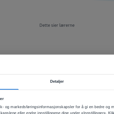
Dette sier lærerne
ruke sammen med whiteboard-et mitt og 
Detaljer
ebsite doesn't match your location
er
your location, we think you might prefer to visit our English
'll find regional content and pricing.
tikk- og markedsføringsinformasjonskapsler for å gi en bedre og 
pslene eller endre innstillingene dine under «Innstillinger». Klik