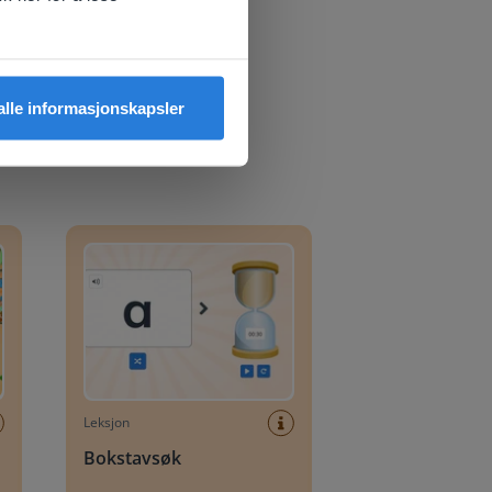
 alle informasjonskapsler
Bokstavsøk
Leksjon
Bokstavsøk