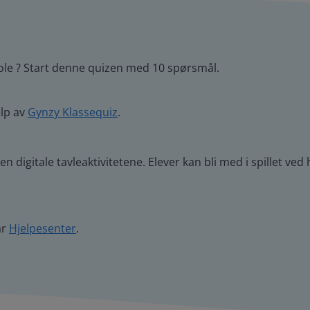
ole ? Start denne quizen med 10 spørsmål.
elp av
Gynzy Klassequiz
.
n digitale tavleaktivitetene. Elever kan bli med i spillet ved 
år
Hjelpesenter
.