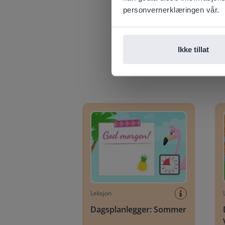
E
personvernerklæringen vår.
Ikke tillat
Dagsplanlegger: Sommer
Dagsp
Leksjon
Dagsplanlegger: Sommer