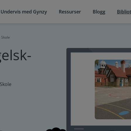
Undervis med Gynzy
Ressurser
Blogg
Biblio
- Skole
elsk-
 Skole