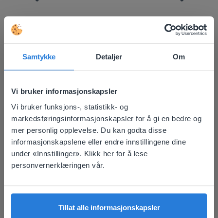
Samtykke
Detaljer
Om
Oppdag mer
!
Dagsplanlegger: Sommer
Vi bruker informasjonskapsler
Vi bruker funksjons-, statistikk- og
This website doesn't match
markedsføringsinformasjonskapsler for å gi en bedre og
mer personlig opplevelse. Du kan godta disse
your location
informasjonskapslene eller endre innstillingene dine
Based on your location, we think you might
under «Innstillinger». Klikk her for å lese
prefer to visit our English website. There you'll
personvernerklæringen vår.
Leksjon
find regional content and pricing.
Dagsplanlegger: Sommer
English
Norsk
Tillat alle informasjonskapsler