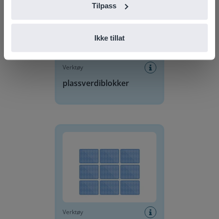
Tilpass
Ikke tillat
Verktøy
plassverdiblokker
Huskespill
Verktøy