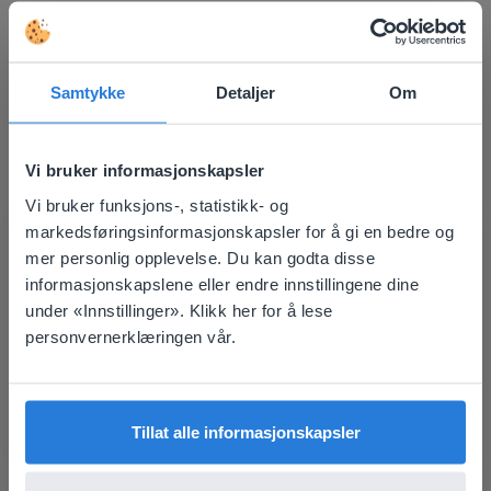
Oppdag mer
!
Samtykke
Detaljer
Om
Mapa de assentos da sala de aula
Vi bruker informasjonskapsler
Vi bruker funksjons-, statistikk- og
This website doesn't match
markedsføringsinformasjonskapsler for å gi en bedre og
mer personlig opplevelse. Du kan godta disse
your location
informasjonskapslene eller endre innstillingene dine
Based on your location, we think you might
under «Innstillinger». Klikk her for å lese
Verktøy
prefer to visit our English website. There you'll
personvernerklæringen vår.
Mapa de assentos da
find regional content and pricing.
sala de aula
English
Norsk
Tillat alle informasjonskapsler
plassverdiblokker