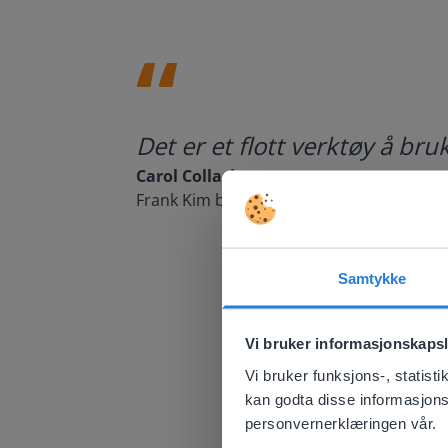
Det er et flott verktøy å b
Carol Collack
Frank Kim barneskole, (Nevada)
Samtykke
This w
Vi bruker informasjonskapsl
Based on 
There you
Vi bruker funksjons-, statis
kan godta disse informasjonska
E
personvernerklæringen vår.