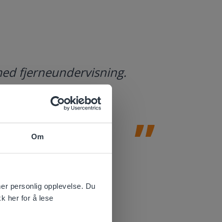
Gynzy er 
med fjerneundervisning.
med å des
læreplane
utforskni
Amy Johnson
Om
Lærer i IKT f
 website.
mer personlig opplevelse. Du
k her for å lese