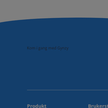
Kom i gang med Gynzy
Produkt
Brukers