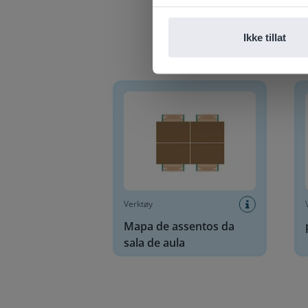
Ikke tillat
Mapa de assentos da sala de aula
plass
Verktøy
Mapa de assentos da
sala de aula