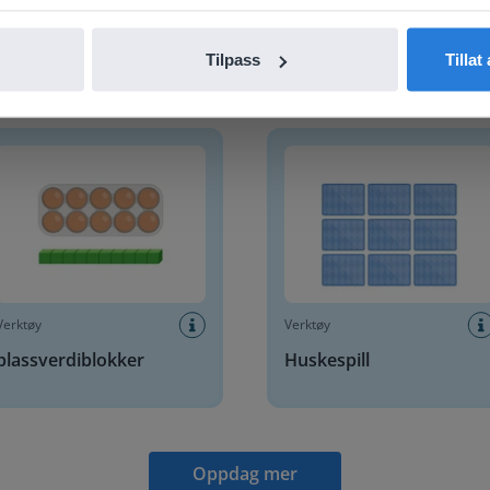
Tilpass
Tillat
Oppdag mer
!
verdiblokker
Huskespill
Verktøy
Verktøy
plassverdiblokker
Huskespill
Oppdag mer