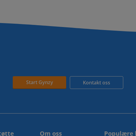
Start Gynzy
Kontakt oss
tøtte
Om oss
Populære 