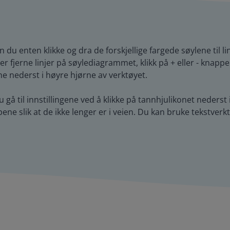
du enten klikke og dra de forskjellige fargede søylene til lin
ller fjerne linjer på søylediagrammet, klikk på + eller - knappe
pene nederst i høyre hjørne av verktøyet.
u gå til innstillingene ved å klikke på tannhjulikonet nederst
ene slik at de ikke lenger er i veien. Du kan bruke tekstverktøy