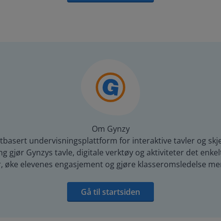
Om Gynzy
tbasert undervisningsplattform for interaktive tavler og skj
gjør Gynzys tavle, digitale verktøy og aktiviteter det enkelt
r, øke elevenes engasjement og gjøre klasseromsledelse mer 
Gå til startsiden