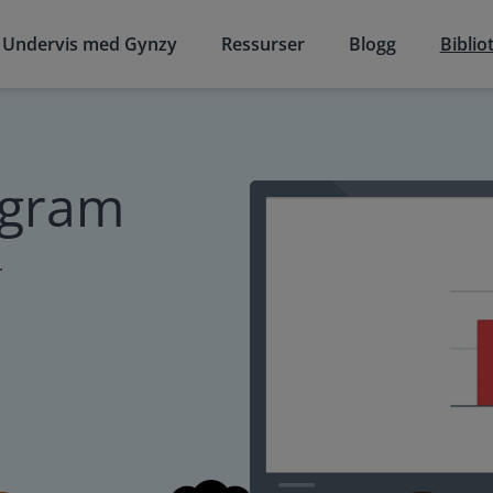
Undervis med Gynzy
Ressurser
Blogg
Biblio
agram
.