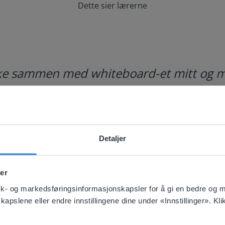
Dette sier lærerne
ruke sammen med whiteboard-et mitt og 
Detaljer
ebsite doesn't match your location
er
your location, we think you might prefer to visit our English
'll find regional content and pricing.
tikk- og markedsføringsinformasjonskapsler for å gi en bedre og 
pslene eller endre innstillingene dine under «Innstillinger». Klik
nglish
Norsk