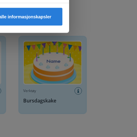
 alle informasjonskapsler
Bursdagskake
Verktøy
Bursdagskake