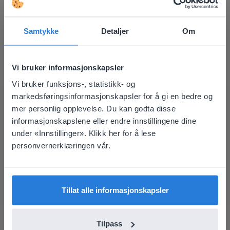
Oppdag mer
!
Mapa de assentos da sala de aula
Samtykke
Detaljer
Om
Vi bruker informasjonskapsler
Vi bruker funksjons-, statistikk- og
This website doesn't match
markedsføringsinformasjonskapsler for å gi en bedre og
mer personlig opplevelse. Du kan godta disse
your location
informasjonskapslene eller endre innstillingene dine
Verktøy
Based on your location, we think you might
under «Innstillinger». Klikk her for å lese
Mapa de assentos da
prefer to visit our English website. There you'll
personvernerklæringen vår.
sala de aula
find regional content and pricing.
English
Norsk
plassverdiblokker
Tillat alle informasjonskapsler
Tilpass