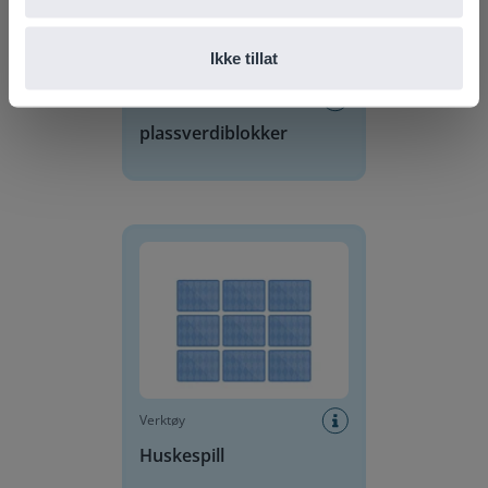
Ikke tillat
Verktøy
plassverdiblokker
Huskespill
Verktøy
Huskespill