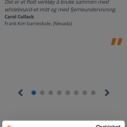
Det er et flott verktøy å bruke sammen med
whiteboard-et mitt og med fjerneundervisning.
Carol Collack
Frank Kim barneskole, (Nevada)