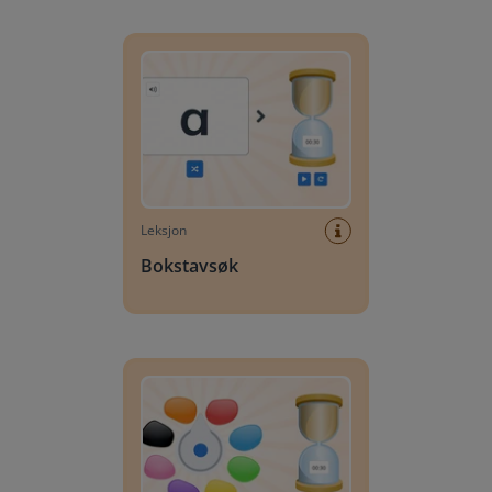
Bokstavsøk
Leksjon
Bokstavsøk
Spinn & Søk: Farger