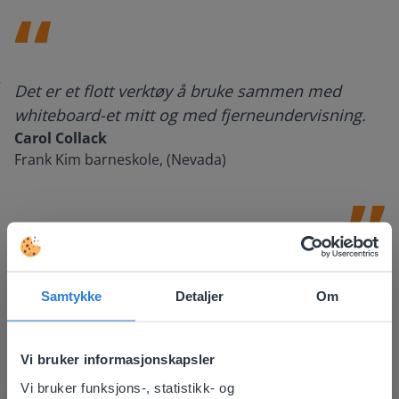
Det er et flott verktøy å bruke sammen med
whiteboard-et mitt og med fjerneundervisning.
Carol Collack
Frank Kim barneskole, (Nevada)
Samtykke
Detaljer
Om
Vi bruker informasjonskapsler
Vi bruker funksjons-, statistikk- og