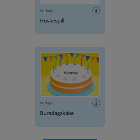
Verktøy
Huskespill
Bursdagskake
Verktøy
Bursdagskake