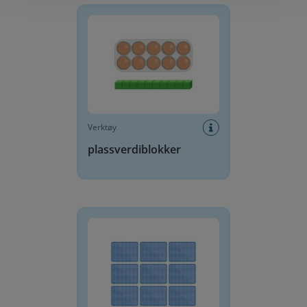
Verktøy
plassverdiblokker
Huskespill