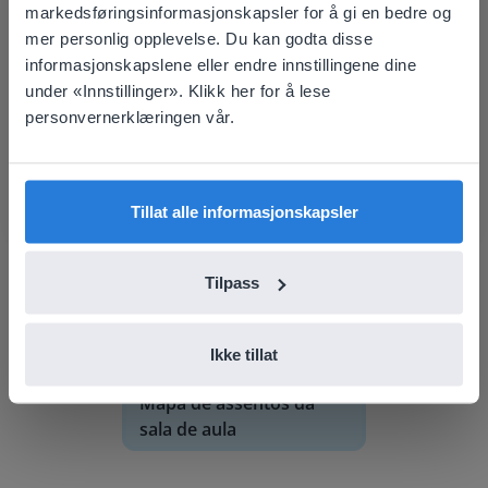
This website doesn't match
markedsføringsinformasjonskapsler for å gi en bedre og
mer personlig opplevelse. Du kan godta disse
your location
informasjonskapslene eller endre innstillingene dine
Based on your location, we think you might
under «Innstillinger». Klikk her for å lese
prefer to visit our English website. There you'll
personvernerklæringen vår.
Oppdag mer
!
find regional content and pricing.
Mapa de assentos da sala de aula
English
Norsk
Tillat alle informasjonskapsler
Tilpass
Ikke tillat
Verktøy
Mapa de assentos da
sala de aula
plassverdiblokker