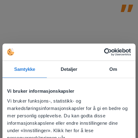
Samtykke
Detaljer
Om
Vi bruker informasjonskapsler
Vi bruker funksjons-, statistikk- og
This website doesn't match
Oppdag mer
!
markedsføringsinformasjonskapsler for å gi en bedre og
mer personlig opplevelse. Du kan godta disse
Mapa de assentos da sala de aula
your location
informasjonskapslene eller endre innstillingene dine
Based on your location, we think you might
under «Innstillinger». Klikk her for å lese
prefer to visit our English website. There you'll
personvernerklæringen vår.