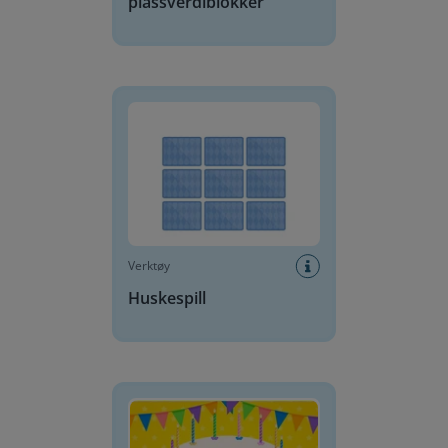
plassverdiblokker
Huskespill
Verktøy
Huskespill
Bursdagskake