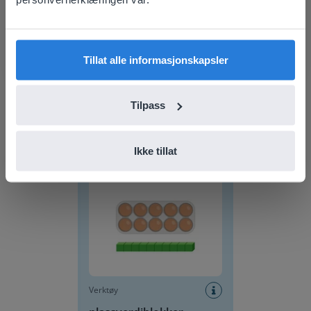
find regional content and pricing.
English
Norsk
Tillat alle informasjonskapsler
Verktøy
Tilpass
Mapa de assentos da
sala de aula
Ikke tillat
plassverdiblokker
Verktøy