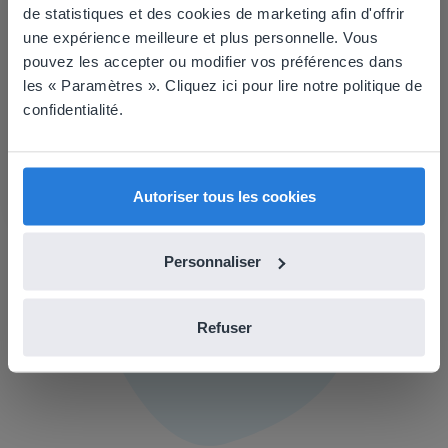
This website doesn't match
de statistiques et des cookies de marketing afin d'offrir
Centre d'aide
une expérience meilleure et plus personnelle. Vous
your location
Trouvez des informations, de la documentation utile,
pouvez les accepter ou modifier vos préférences dans
des ressources et des FAQ.
Based on your location, we think you might
les « Paramètres ». Cliquez ici pour lire notre politique de
prefer to visit our English website. There you'll
confidentialité.
Accéder au centre d'aide
find regional content and pricing.
English
Français
Autoriser tous les cookies
Personnaliser
Refuser