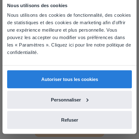
Nous utilisons des cookies
Nous utilisons des cookies de fonctionnalité, des cookies
This website doesn't match
de statistiques et des cookies de marketing afin d'offrir
une expérience meilleure et plus personnelle. Vous
your location
pouvez les accepter ou modifier vos préférences dans
Based on your location, we think you might
En savoir plus
!
les « Paramètres ». Cliquez ici pour lire notre politique de
prefer to visit our English website. There you'll
confidentialité.
Planificateur de journée : Été
find regional content and pricing.
English
Français
Autoriser tous les cookies
Personnaliser
Leçon
Refuser
Planificateur de journée :
Été