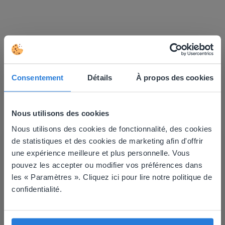
En savoir plus
!
Plan de classe
Consentement
Détails
À propos des cookies
Nous utilisons des cookies
Nous utilisons des cookies de fonctionnalité, des cookies
This website doesn't match
de statistiques et des cookies de marketing afin d'offrir
une expérience meilleure et plus personnelle. Vous
your location
pouvez les accepter ou modifier vos préférences dans
Outil
Based on your location, we think you might
les « Paramètres ». Cliquez ici pour lire notre politique de
Plan de classe
prefer to visit our English website. There you'll
confidentialité.
find regional content and pricing.
English
Français
Blocs en base 10