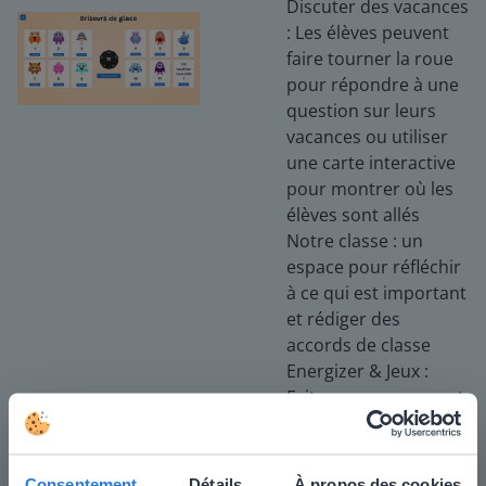
Discuter des vacances
: Les élèves peuvent
faire tourner la roue
pour répondre à une
question sur leurs
vacances ou utiliser
une carte interactive
pour montrer où les
élèves sont allés
Notre classe : un
espace pour réfléchir
à ce qui est important
et rédiger des
accords de classe
Energizer & Jeux :
Faites un mouvement,
Le pendu, et Mémoire
!
Consentement
Détails
À propos des cookies