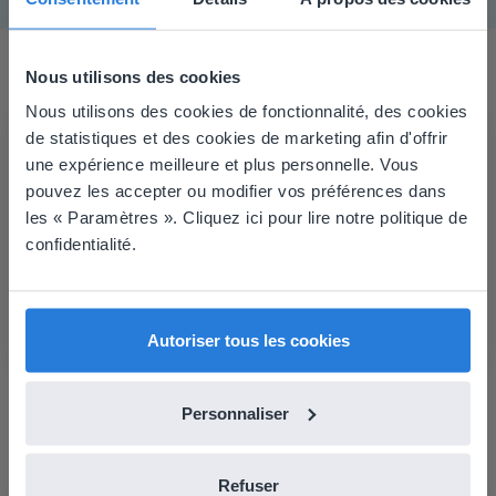
Nous utilisons des cookies
Nous utilisons des cookies de fonctionnalité, des cookies
This website doesn't match
Ce que disent les enseignants
de statistiques et des cookies de marketing afin d'offrir
une expérience meilleure et plus personnelle. Vous
your location
pouvez les accepter ou modifier vos préférences dans
Based on your location, we think you might
les « Paramètres ». Cliquez ici pour lire notre politique de
prefer to visit our English website. There you'll
confidentialité.
find regional content and pricing.
C'est un outil formidable à utiliser avec mon
English
Français
tableau blanc et avec l'enseignement à distance.
Carol Collack
Autoriser tous les cookies
Frank Kim Elementary, Nevada
Personnaliser
Refuser