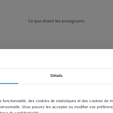
Ce que disent les enseignants
utiliser avec mon tableau blanc et avec l
Détails
ebsite doesn't match your location
your location, we think you might prefer to visit our English
'll find regional content and pricing.
 fonctionnalité, des cookies de statistiques et des cookies de mar
 personnelle. Vous pouvez les accepter ou modifier vos préféren
nglish
Français
tique de confidentialité.