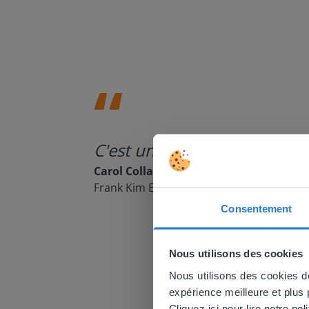
C'est un outil formidable à 
Carol Collack
Frank Kim Elementary, Nevada
Consentement
This w
Nous utilisons des cookies
Based on 
There you
Nous utilisons des cookies de
expérience meilleure et plus
E
Cliquez ici pour lire notre poli