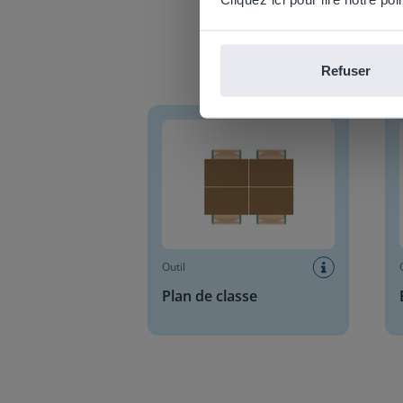
Refuser
Plan de classe
Blocs
Outil
Plan de classe