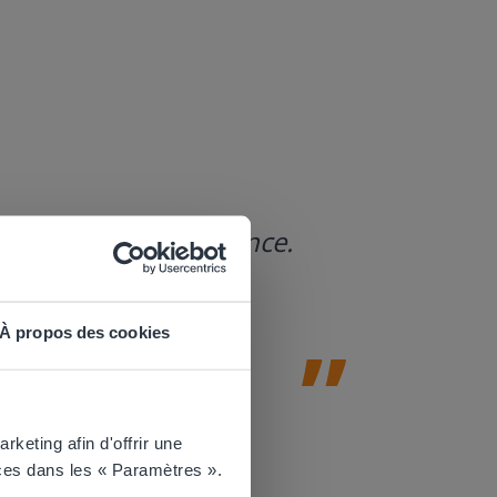
Gynzy est un 
'enseignement à distance.
engageantes e
découverte po
Amy Johnson
CE1 &Professe
À propos des cookies
 website.
keting afin d'offrir une
ces dans les « Paramètres ».