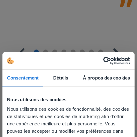
Consentement
Détails
À propos des cookies
En savoir plus
!
Nous utilisons des cookies
Planificateur de journée : Été
Nous utilisons des cookies de fonctionnalité, des cookies
This website doesn't match
de statistiques et des cookies de marketing afin d'offrir
une expérience meilleure et plus personnelle. Vous
your location
pouvez les accepter ou modifier vos préférences dans