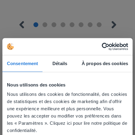
Consentement
Détails
À propos des cookies
En savoir plus
!
Planificateur de journée : Été
Nous utilisons des cookies
Nous utilisons des cookies de fonctionnalité, des cookies
This website doesn't match
de statistiques et des cookies de marketing afin d'offrir
une expérience meilleure et plus personnelle. Vous
your location
pouvez les accepter ou modifier vos préférences dans
Based on your location, we think you might
les « Paramètres ». Cliquez ici pour lire notre politique de
prefer to visit our English website. There you'll
confidentialité.
Leçon