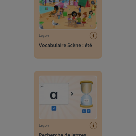
Leçon
Vocabulaire Scène : été
Recherche de lettres
Leçon
Recherche de lettres