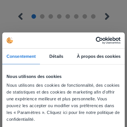
En savoir plus
!
Consentement
Détails
À propos des cookies
Planificateur de journée : Été
Nous utilisons des cookies
Nous utilisons des cookies de fonctionnalité, des cookies
This website doesn't match
de statistiques et des cookies de marketing afin d'offrir
une expérience meilleure et plus personnelle. Vous
your location
pouvez les accepter ou modifier vos préférences dans
Based on your location, we think you might
les « Paramètres ». Cliquez ici pour lire notre politique de
prefer to visit our English website. There you'll
confidentialité.
Leçon
find regional content and pricing.