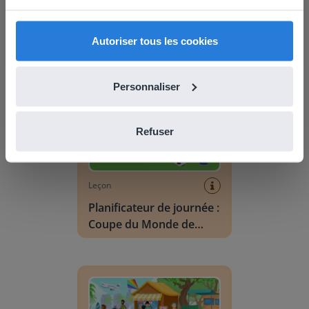
Planificateur de journée :
English
Français
Été
Autoriser tous les cookies
Planificateur de journée : Coupe du Monde de F
Personnaliser
Refuser
Leçon
Planificateur de journée :
Coupe du Monde de
Football
Vocabulaire Scène : été