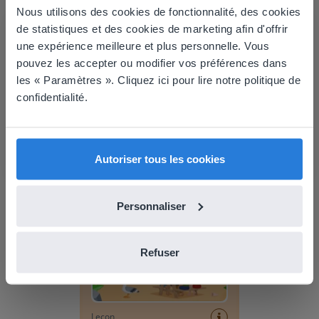
Nous utilisons des cookies de fonctionnalité, des cookies
This website doesn't match
de statistiques et des cookies de marketing afin d'offrir
une expérience meilleure et plus personnelle. Vous
your location
pouvez les accepter ou modifier vos préférences dans
Based on your location, we think you might
les « Paramètres ». Cliquez ici pour lire notre politique de
prefer to visit our English website. There you'll
confidentialité.
Leçon
find regional content and pricing.
Planificateur de journée :
English
Français
Coupe du Monde de
Autoriser tous les cookies
Football
Vocabulaire Scène : été
Personnaliser
Refuser
Leçon